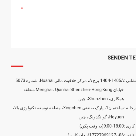
SENDEN TE
شانی :
1404-1405A برج A، مرکز خلاقیت مالی Huahai، شماره 5073
خیابان Menghai، Qianhai Shenzhen-Hong Kong منطقه
همکاری، Shenzhen، چین
خانه :
ساختمان1، پارک صنعتی Xingchen، منطقه توسعه تکنولوژی بالا،
Heyuan، گوانگدونگ، چین
کاری :
9:00-18:00(به وقت پکن)
تلفن :
86--17727969127(زمان کاری)