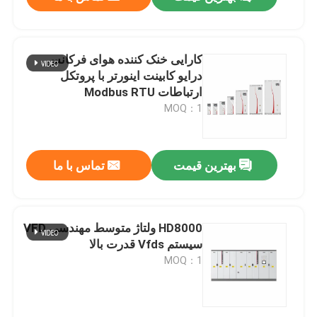
کارایی خنک کننده هوای فرکانس
درایو کابینت اینورتر با پروتکل
ارتباطات Modbus RTU
MOQ：1
بهترین قیمت
تماس با ما
خونه
HD8000 ولتاژ متوسط مهندسی VFD
سیستم Vfds قدرت بالا
MOQ：1
محصولات
ویدیو