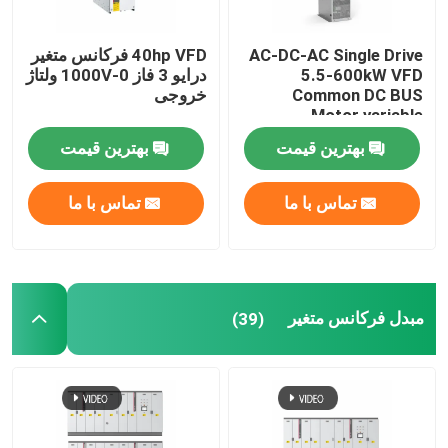
اینورتر هیبریدی خورشیدی
AC-DC-AC Single Drive
40hp VFD فرکانس متغیر
5.5-600kW VFD
درایو 3 فاز 0-1000V ولتاژ
Common DC BUS
خروجی
Motor variable
Frequency Drive برای
بهترین قیمت
بهترین قیمت
بلند کردن
تماس با ما
تماس با ما
مبدل فرکانس متغیر
(39)