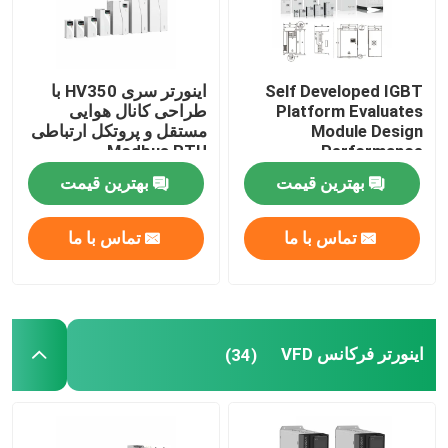
Self Developed IGBT
اینورتر سری HV350 با
Platform Evaluates
طراحی کانال هوایی
Module Design
مستقل و پروتکل ارتباطی
Modbus RTU
Performance
50Hz/60Hz±5% فرکانس
بهترین قیمت
بهترین قیمت
ورودی
تماس با ما
تماس با ما
اینورتر فرکانس VFD
(34)