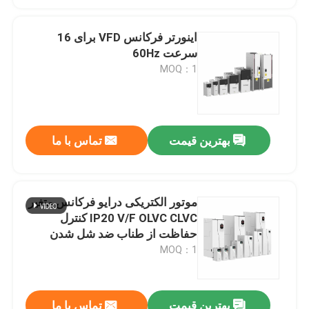
اینورتر فرکانس VFD برای 16
سرعت 60Hz
MOQ：1
بهترین قیمت
تماس با ما
موتور الکتریکی درایو فرکانس متغیر
IP20 V/F OLVC CLVC کنترل
حفاظت از طناب ضد شل شدن
MOQ：1
بهترین قیمت
تماس با ما