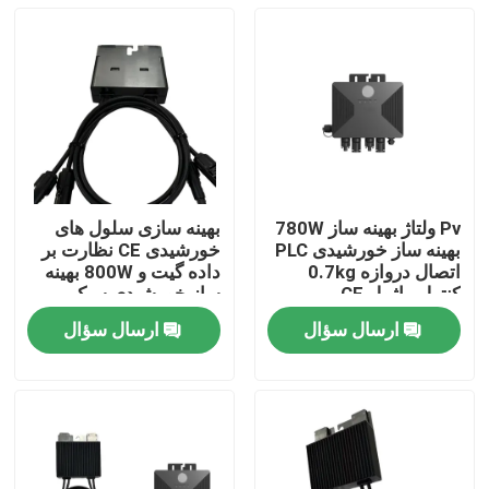
Pv ولتاژ بهینه ساز 780W
بهینه سازی سلول های
بهینه ساز خورشیدی PLC
خورشیدی CE نظارت بر
اتصال دروازه 0.7kg
داده گیت و 800W بهینه
کنترل ماژول CE
ساز خورشیدی سبک
گواهینامه
ارسال سؤال
ارسال سؤال
خونه
محصولات
ویدیو