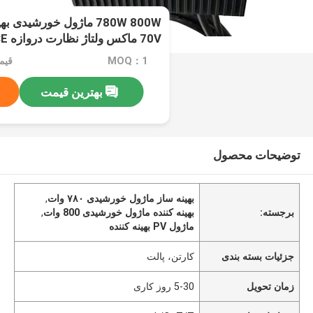
70V ماکس ولتاژ نظارت دروازه CE گواهینامه
MOQ：1
قیمت
بهترین قیمت
توضیحات محصول
بهینه ساز ماژول خورشیدی ۷۸۰ وات
,
برجسته:
بهینه کننده ماژول خورشیدی 800 وات
,
ماژول PV بهینه کننده
جزئیات بسته بندی
کارتن، پالت
زمان تحویل
5-30 روز کاری