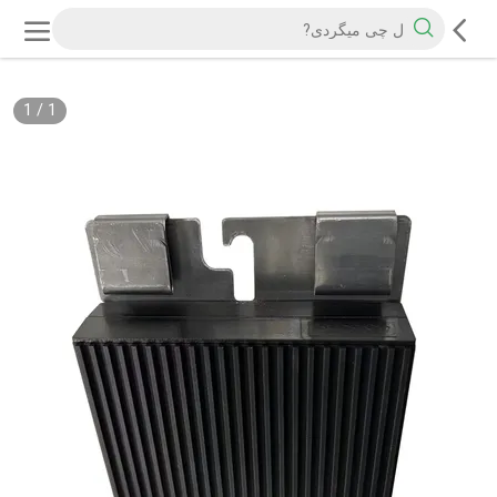
1
/
1