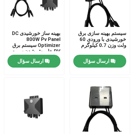
درباره ما
سیستم بهینه سازی برق
بهینه ساز خورشیدی DC
تور کارخانه
خورشیدی با ورودی 60
800W Pv Panel
ولت وزن 0.7 کیلوگرم
Optimizer سیستم برق
PV خاموش شدن سریع
کنترل کیفیت
نظارت WiFi
ارسال سؤال
ارسال سؤال
با ما تماس بگیرید
اخبار
درخواست نقل قول
درایو فرکانس متغیر VFD