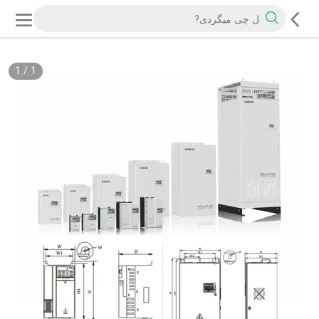
1
/
1