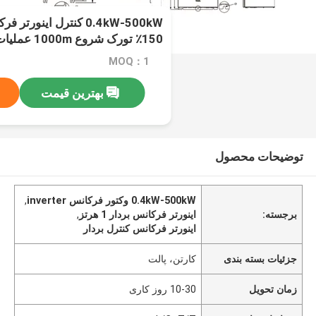
150٪ تورک شروع 1000m عملیات ارتفاع نامی
MOQ：1
بهترین قیمت
توضیحات محصول
0.4kW-500kW وکتور فرکانس inverter
,
برجسته:
اینورتر فرکانس بردار 1 هرتز
,
اینورتر فرکانس کنترل بردار
جزئیات بسته بندی
کارتن، پالت
زمان تحویل
10-30 روز کاری