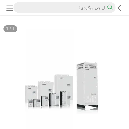
1
/
1