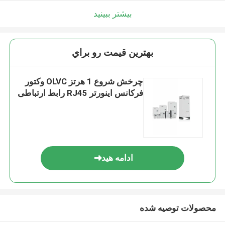
بیشتر ببینید
بهترين قيمت رو براي
چرخش شروع 1 هرتز OLVC وکتور
فرکانس اینورتر RJ45 رابط ارتباطی
ادامه هید
محصولات توصیه شده