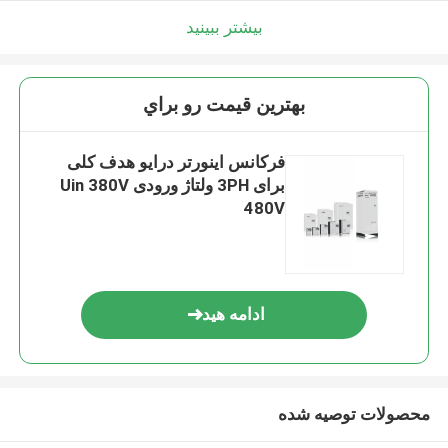
بیشتر ببینید
بهترين قيمت رو براي
فرکانس اینورتر درایو هدف کلی
برای 3PH ولتاژ ورودی Uin 380V
480V
ادامه هید
محصولات توصیه شده