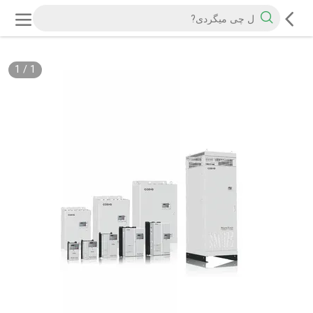
1
/
1