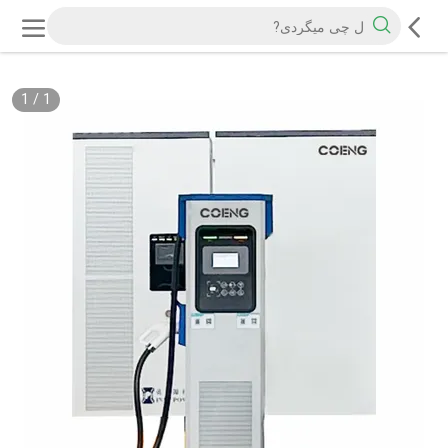
1
/
1