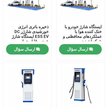
درباره ما
ایستگاه شارژ خودرو با
ذخیره باتری انرژی
تور کارخانه
خنک کننده هوا با
خورشیدی شارژر DC
عملکردهای محافظتی و
ESS EV ایستگاه شارژ
شبکه ایترنت
خودرو قابل حمل
کنترل کیفیت
ارسال سؤال
ارسال سؤال
با ما تماس بگیرید
اخبار
درخواست نقل قول
درایو فرکانس متغیر VFD