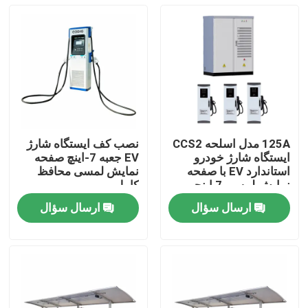
125A مدل اسلحه CCS2
نصب کف ایستگاه شارژ
ایستگاه شارژ خودرو
EV جعبه 7-اینچ صفحه
استاندارد EV با صفحه
نمایش لمسی محافظ
نمایش لمسی 7 اینچی
کامل
ارسال سؤال
ارسال سؤال
خونه
محصولات
ویدیو