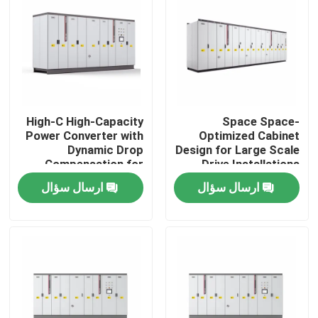
درباره ما
تور کارخانه
High-C High-Capacity
Space Space-
کنترل کیفیت
Power Converter with
Optimized Cabinet
Dynamic Drop
Design for Large Scale
Compensation for
Drive Installations
با ما تماس بگیرید
Smooth Motor
Saving Valuable Floor
ارسال سؤال
ارسال سؤال
Performance
Space
اخبار
درخواست نقل قول
درایو فرکانس متغیر VFD