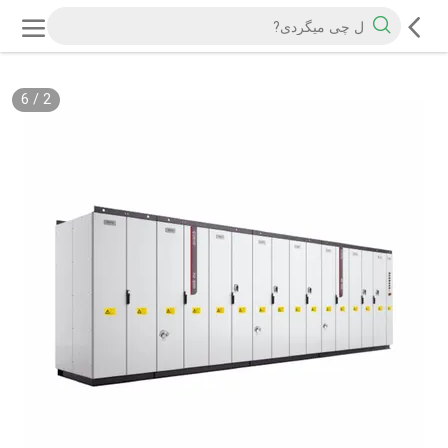
6
/
2