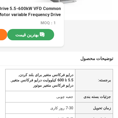
 Drive 5.5-600kW VFD Common
کردن
MOQ：1
بهترین قیمت
توضیحات محصول
درایو فرکانس متغیر برای بلند کردن
,
برجسته:
5.5 تا 600 کيلووايت درایو فرکانس متغیر
,
درایو فرکانس متغیر موتور
جزئیات بسته بندی
جعبه چوبی
زمان تحویل
7-30 روز کاری