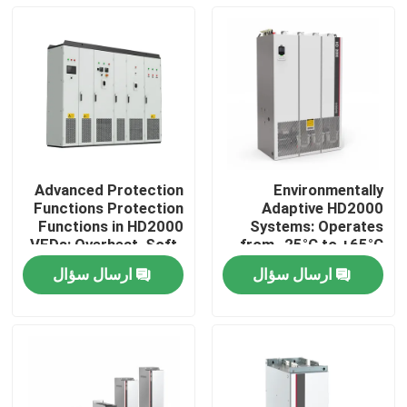
Advanced Protection
Environmentally
Functions Protection
Adaptive HD2000
Functions in HD2000
Systems: Operates
VFDs: Overheat, Soft-
from -25°C to +65°C
Start, and IGBT Safety
and Humidity Up to
ارسال سؤال
ارسال سؤال
85%
خونه
محصولات
ویدیو