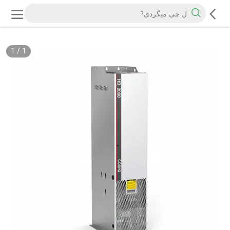
1
/
1