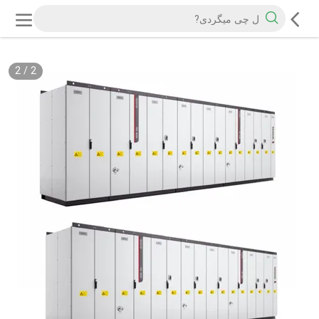
2
/
2