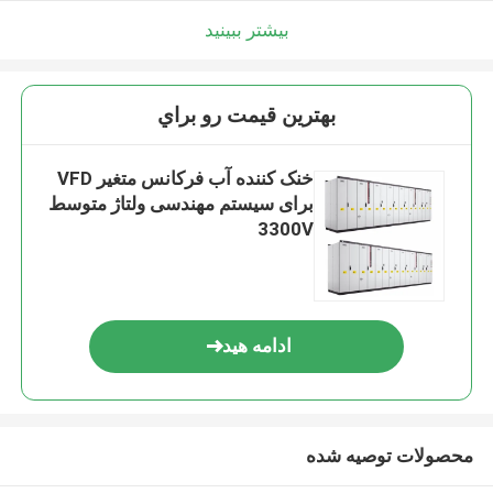
بیشتر ببینید
بهترين قيمت رو براي
خنک کننده آب فرکانس متغیر VFD
برای سیستم مهندسی ولتاژ متوسط
3300V
ادامه هید
محصولات توصیه شده