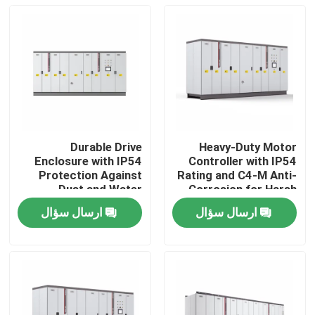
Durable Drive
Heavy-Duty Motor
Enclosure with IP54
Controller with IP54
Protection Against
Rating and C4-M Anti-
Dust and Water
Corrosion for Harsh
Ingress for Reliability
Plant Conditions
ارسال سؤال
ارسال سؤال
خونه
محصولات
ویدیو