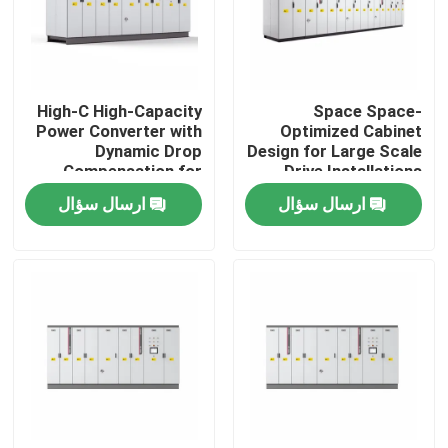
درباره ما
High-C High-Capacity
Space Space-
تور کارخانه
Power Converter with
Optimized Cabinet
Dynamic Drop
Design for Large Scale
Compensation for
Drive Installations
کنترل کیفیت
Smooth Motor
Saving Valuable Floor
ارسال سؤال
ارسال سؤال
Performance
Space
با ما تماس بگیرید
اخبار
درخواست نقل قول
درایو فرکانس متغیر VFD