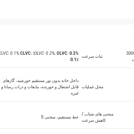
: بدون نیاز به درجه بندی 1000-3000
OLVC: 0.2%؛
OLVC: 0.2%;
CLVC:
CLVC: 0.1%
ثبات سرعت
0.1٪
داخل خانه بدون نور مستقیم خورشید، گازهای
محل عملیات
قابل اشتعال و خورنده، مایعات و ذرات رسانا و
غیره.
منحنی های شتاب /
خط مستقیم، منحنی S
کاهش سرعت