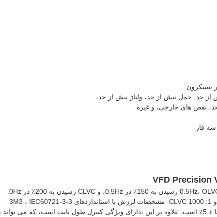
ر سینکرون
 از حد، حمل بیش از حد، ولتاژ بیش از حد،
 حد، نقص های خارجی، و غیره
چرخش شروع HV510 چشمگیر است، با VF رسیدن به 100٪ در 0.5Hz، OLVC رسیدن به 150٪ در 0.5Hz، و CLVC رسیدن به 200٪ در 0Hz.
محدوده سرعت نیز قابل توجه است، با 1:10 V / F، 1:100 OLVC,و 1: 1000 CLVC. مشخصات لرزش با استانداردهای 3M3 ، IEC60721-3-3
مطابقت دارد و نبض گشتاور در حالت کنترل بردار کمتر از یا برابر با ± 5٪ است. علاوه بر این ،دارای ویژگی کنترل طول ثابت است، که می توان