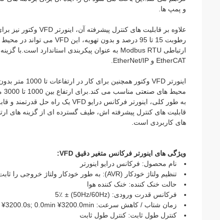
و پمپ ها.
علاوه بر قابلیت های 
رطوبت 15 تا 95 درصد و بدو
EtherCAT و EtherNet/IP.
اینورتر VFD وک
محیط های صنعتی مناسب می کند.برای ارتفاع بین 1000 تا 3000 متر، اینورتر نیاز به کاهش جریان با 1٪ در هر 100 متر ارتفاع افزایش یافته است.
قابلیت های کنترل پیشرفته اش، طیف گسترده ای از گزینه های ارت
های کاربردی است.
ویژگی های اینورتر فرکانس متغیر دقیق VFD:
نام محصول: فرکانس درایو اینورتر
تنظیم ولتاژ خودکار (AVR): به طور خودکار ولتاژ خروجی را ثابت نگه می دارد هنگامی که ولتاژ شبکه در محدوده خاصی تغییر می کند
حالت خنک کننده: خنک کننده هوا
فرکانس قدرت ورودی: (50Hz/60Hz) ± 5٪
زمان شتاب / کاهش سرعت: 0.0s ¥3200.0s; 0.0min ¥3200.0min
کنترل طول ثابت: کنترل طول ثابت