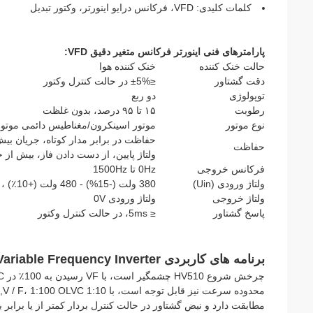
کلمات کلیدی: VFD، فرکانس درایو اینورتر، وکتور تبدیل
پارامترهای فنی اینورتر فرکانس متغیر دقیق VFD:
حالت خنک کننده
خنک کننده هوا
دقت گشتاور
≤±5% در حالت کنترل وکتور
توپولوژی
دو ربع
رطوبت
۱۵ تا ۹۵ درصد، بدون غلظت
نوع موتور
موتور اسینکرون/مغناطیس دائمی موتو
حفاظت در برابر مدار کوتاه، جریان بیش
حفاظت
ولتاژ پایین، از دست دادن فاز، بیش از
فرکانس خروجی
0Hz تا 1500Hz
ولتاژ ورودی (Uin)
380 ولت (-15%) - 480 ولت (+10٪) ، سه فاز
ولتاژ خروجی
ولتاژ ورودی 0V
پاسخ گشتاور
≤ 5ms، در حالت کنترل وکتور
برنامه های کاربردی VFD Precision Variable Frequency Inverter