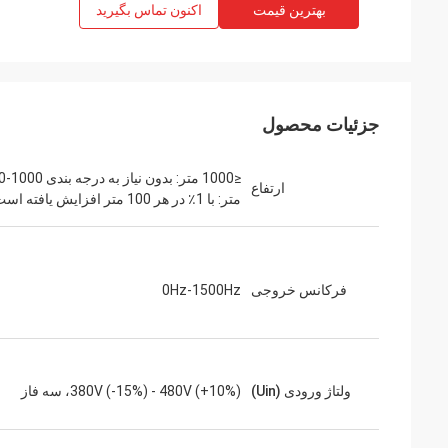
بهترین قیمت
اکنون تماس بگیرید
جزئیات محصول
≤1000 متر
ارتفاع
متر: با 1٪ در هر 100 متر افزایش یافته است.
فرکانس خروجی
0Hz-1500Hz
ولتاژ ورودی (Uin)
380V (-15%) - 480V (+10%)، سه فاز