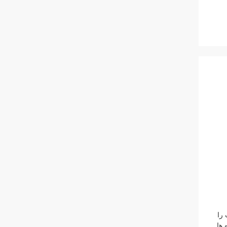
شتاب را
 ها