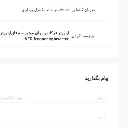
ضربان گشتاور
≤±5٪، در حالت کنترل برداری
اینورتر فرکانس برای موتور سه فاز,اینورتر فرکانس متغیر FD
برجسته کردن
VFD frequency inverter
پیام بگذارید