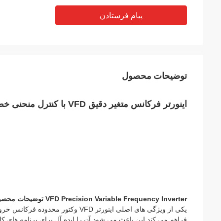
پیام فرستادن
توضیحات محصول
اینورتر فرکانس متغیر دقیق VFD با کنترل منحنی خط مستقیم S و صفحه کلید LED
VFD Precision Variable Frequency Inverter توضیحات محصول:
فراهم می کند.این باعث می شود آن را ایده آل برای برنامه های کا