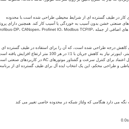
کنترل پیشرفته آن، اینورتر VFD وکتور نیز برای کار در طیف گسترده ای از شرایط محیطی طراحی شده است.با محدوده
ن تهویه، این VFD می تواند در محیط های صنعتی خشن بدون آسیب به خوردگی یا آسیب کار کند. همچنین دارای پر
ارتباطی Modbus RTU به عنوان پیکربندی استاندارد است.با گزینه های اضافی از جمله ofibus-DP، CANopen، Profinet IO، Modbus TCP/IP
تور همچنین برای کار در ارتفاعات تا 1000 متر بدون کاهش درجه طراحی شده است، که آن را برای استفاده در طیف گسترده ای 
به طور کلی، اینورتر فرکانس درایو VFD یک راه حل قدرتمند و قابل اعتماد برای کنترل سرعت و گشتاور موتورهای AC در کاربردها
باطی و طراحی محکم، این یک انتخاب ایده آل برای طیف گسترده ای از برنامه