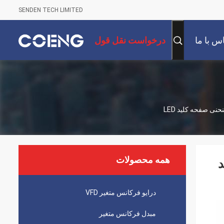
SENDEN TECH LIMITED
س با ما
درخواست نقل قول
همه محصولات
لید
درایو فرکانس متغیر VFD
مبدل فرکانس متغیر