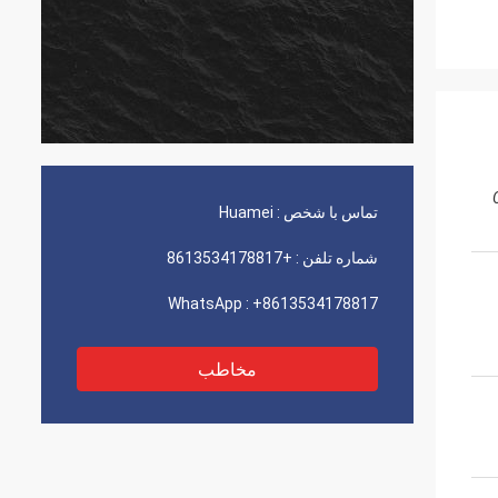
تماس با شخص :
Huamei
شماره تلفن :
+8613534178817
WhatsApp :
+8613534178817
مخاطب