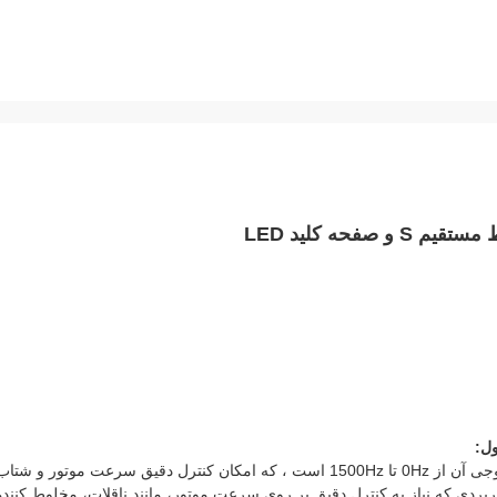
یکی از ویژگی های اصلی اینورتر VFD وکتور محدوده فرکانس خروجی آن از 0Hz تا 1500Hz است ، که امکان کنترل دقیق سرعت موتور و 
ربردی که نیاز به کنترل دقیق بر روی سرعت موتور، مانند ناقلات، مخلوط کننده