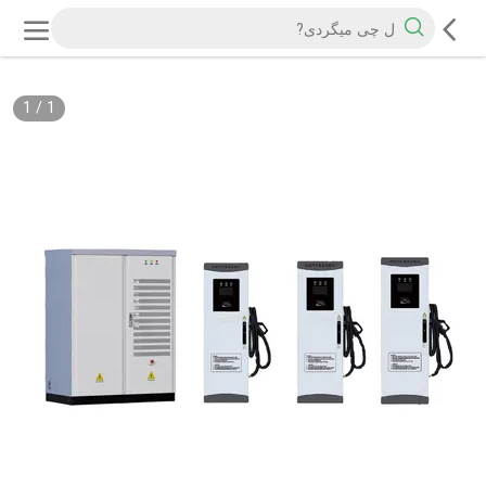
1
/
1