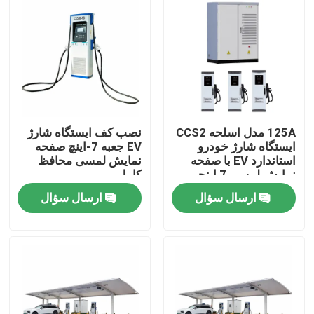
125A مدل اسلحه CCS2
نصب کف ایستگاه شارژ
ایستگاه شارژ خودرو
EV جعبه 7-اینچ صفحه
استاندارد EV با صفحه
نمایش لمسی محافظ
نمایش لمسی 7 اینچی
کامل
ارسال سؤال
ارسال سؤال
خونه
محصولات
ویدیو