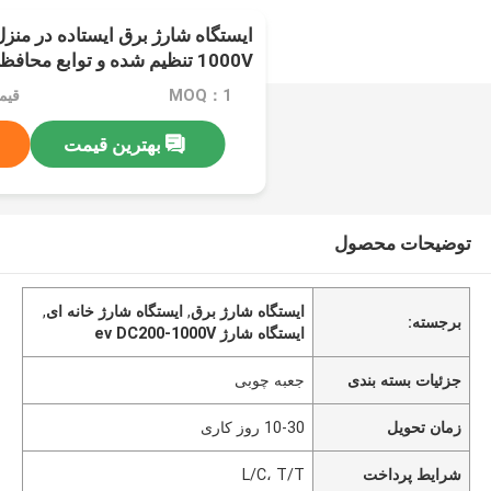
1000V تنظیم شده و توابع محافظتی
MOQ：1
قیمت：$
بهترین قیمت
توضیحات محصول
ایستگاه شارژ برق
,
ایستگاه شارژ خانه ای
,
برجسته:
ایستگاه شارژ ev DC200-1000V
جزئیات بسته بندی
جعبه چوبی
زمان تحویل
10-30 روز کاری
شرایط پرداخت
L/C، T/T