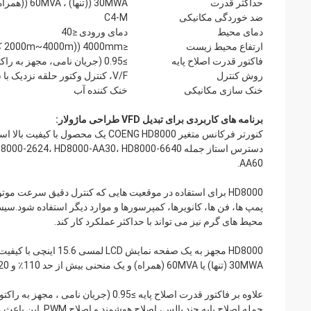
حداکثر قدرت
30MWA ((تنها) ، 60MVA ((همراه)
ضد خوردگی مکانیکی
C4-M
دمای محیط
دمای ورودی ≤40
ارتفاع محیط زیست
≤4000mm ((2000m~4000m کاهش درجه بندی)
فاکتور قدرت اصلاح پایه
≥0.95 (جریان نامی، مجهز به راکتور ورودی 2٪ AC)
روش کنترل
V/F، کنترل وکتور حلقه نزدیک با سنسور، کنترل وکتور حلقه باز بدون سنسور.
خنک سازی مکانیکی
خنک کننده آب
برنامه های کاربردی برای تبدیل VFD طراحی ماژولار:
AA60.
HD8000 برای استفاده در موقعیت هایی که کنترل دقیق سرعت مو
پمپ ها، فن ها، کانویرها، کمپرسورها و موارد دیگر استفاده شود.سی
محیط های گرم نیز می تواند با حداکثر عملکرد کار کند.
HD8000 مجهز به یک صف
30MWA (تنها) یا 60MVA (همراه) و یک منحنی بیش از حد 110٪ و 120٪ برای 60 ثانیه در جریان نامی.
جمله اصلاح پایه 