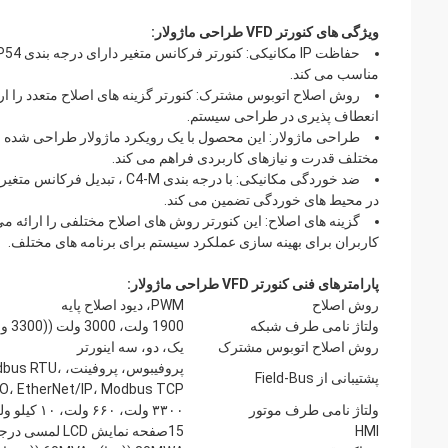
ویژگی های کنورتر VFD طراحی ماژولار:
مناسب می کند.
روش اصلاح اتوبوس مشترک: کنورتر گزینه های اصلاح متعدد را ارائه
انعطاف پذیری در طراحی سیستم.
طراحی ماژولار: این محصول با یک رویکرد ماژولار طراحی شده 
مختلف قدرت و نیازهای کاربردی فراهم می کند.
ضد خوردگی مکانیکی: با درجه بن
در محیط های خوردگی تضمین می کند.
کاربران برای بهینه سازی عملکرد سیستم برای برنامه های مختلف.
پارامترهای فنی کنورتر VFD طراحی ماژولار:
روش اصلاح
PWM، دیود اصلاح پایه
ولتاژ نامی طرف شبکه
1900 ولت، 3000 ولت ((3300 ولت) ، 6000 ولت ((6600 ولت) ، 1000 ولت
روش اصلاح اتوبوس مشترک
یک، دو، سه اینورتر
پروفیبوس، پرو
پشتیبانی از Field-Bus
 IO، EtherNet/IP، Modbus TCP
ولتاژ نامی طرف موتور
۳۳۰۰ ولت، ۶۶۰ ولت، ۱۰ کیلو ولت
HMI
15صفحه نمایش LCD لمسی درجه 6 اینچ صنعتی