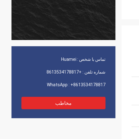
تماس با شخص :
Huamei
شماره تلفن :
+8613534178817
WhatsApp :
+8613534178817
مخاطب