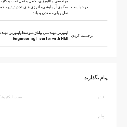
مهندسی متالورژی، حمل و نقل نفت و گاز،
درخواست
سکوی آزمایشی، انرژی های تجدیدپذیر، حم
نقل ریلی، معدن و بلند
اینورتر مهندسی ولتاژ متوسط,اینورتر مهندسی صفحه LCD,اینورتر
برجسته کردن
Engineering Inverter with HMI
پیام بگذارید