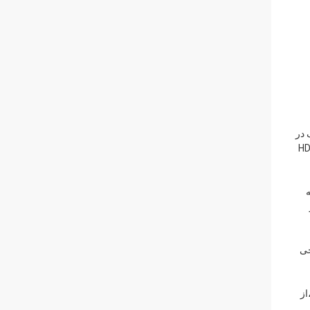
چند مدل مختلف در
HD8000-3306، HD8000-3308، و HD8000-
ه
وجی
هد ،از