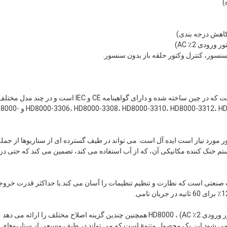
کنورتر فرکانس متغیر COENG HD8000 یک محصول با کیفیت بالا است که در چین ساخته شده و دارای گواهینامه CE و IEC است.و در 
دسترس استاز جمله  HD8000-3310، HD8000-3312، HD8000-2624، HD8000-AA30، HD8000-6640
تور مورد نیاز است ایده آل است. می تواند در طیف گسترده ای از سناریوها از جمل
ستم خنک کننده مکانیکی آن، که از آب استفاده می کند، تضمین می کند که حتی در
حه نمایش LCD لمسی 15.6 اینچی با کیفیت صنعتی است که نظارت و تنظیم تنظیمات را آسان می کند.با حداکثر قدرت خر
علاوه بر فاکتور قدرت اصلاح پایه ≥0.95 (جریان نامی ، مجهز به راکتور ورودی 2٪ AC) ، HD8000 همچنین چندین گزینه اصلاح مختلف را ارائه می د
چند پالس، اصلاح هوشمند و اصلاح PWM. این باعث می شود این یک محصول متنوع است که می تواند در طیف وسیعی از سناریوهای