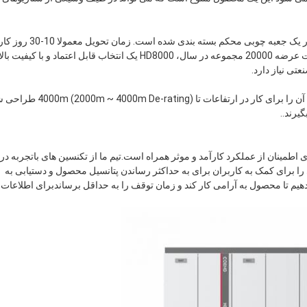
HD8000 برای خرید با حداقل مقدار سفارش 1 در دسترس است و در یک جعبه چوبی محکم بسته بندی شده است. زما
است،و پرداخت می تواند از طریق L / C یا T / T انجام شودبا ظرفیت عرضه 20000 مجموعه در سال، HD8000 یک انتخاب قابل اعتماد و با کیفیت بال
تی نیاز دارد.
یکی از ملاحظات مهم هنگام استفاده از HD8000 ارتفاع محیط است. آن را برای کار در ارتفاعات تا ating
یرند..
اطمینان از عملکرد کارآمد و موثر همراه است.تیم ما از تکنسین های باتجربه در
 برای کمک به کاربران برای به حداکثر رساندن پتانسیل محصول و دستیابی به
 دهیم تا محصول به آرامی کار کند و زمان توقف را به حداقل برساندبرای اطلاعات