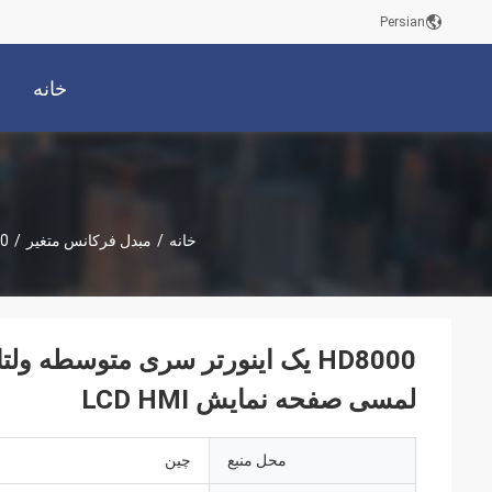
Persian
خانه
خانه
/
مبدل فرکانس متغیر
/
HD8000 یک اینور
لمسی صفحه نمایش LCD HMI
محل منبع
چین