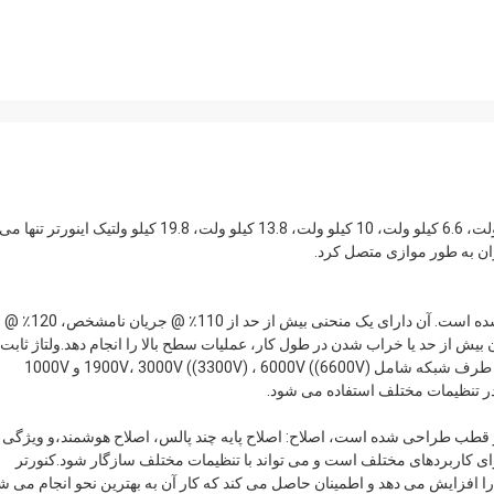
سطح ولتاژ: 1.65 کیلو ولت، 2.4 کیلو ولت، 3.3 کیلو ولت، 4.16 کیلو ولت، 6.6 کیلو ولت، 10 کیلو ولت، 13.8 کیلو ولت، 19.8 کیلو ولتیک اینورتر تنها می
مبدل فرکانس متغیر برای مقاومت در برابر نیازهای سنگین ساخته شده است. آن دارای یک منحنی بیش از حد از 110٪ @ جریان نامشخص، 120٪ @
 گرم شدن بیش از حد یا خراب شدن در طول کار، عملیات سطح بالا را انجام دهد.ولتاژ ثابت
طرف موتور شامل 3300V، 660V و 10kV است. همچنین ولتاژ ثابت طرف شبکه شامل 1900V، 3000V ((3300V) ، 6000V ((6600V) و 1000V
ر تنظیمات مختلف استفاده می شود.
قطب طراحی شده است، اصلاح: اصلاح پایه چند پالس، اصلاح هوشمند،و ویژگی 
ول عالی برای کاربردهای مختلف است و می تواند با تنظیمات مختلف سازگار شود.کنورتر
افزایش می دهد و اطمینان حاصل می کند که کار آن به بهترین نحو انجام می شو