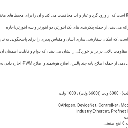
حفاظت IP مکانیکی: کنورتر فرکانس متغیر دارای درجه بندی IP54 است که از ورود گرد و غبار و آب محافظت می کند و آن را برای محیط های 
 می دهد، از جمله پیکربندی های یک اینورتر، دو اینورتر و سه اینورتر،اجازه
است، که امکان سفارشی سازی آسان و مقیاس پذیری را برای پاسخگویی به نیاز
دی C4-M ، تبدیل فرکانس متغیر مقاومت بالایی در برابر خوردگی را نشان می دهد ، که دوام و قابلیت اطمینان آن
گزینه های اصلاح: این کنورتر روش های اصلاح مختلفی را ارائه می دهد، از جمله اصلاح پایه چند پالس، اصلاح هوشمند و اصلاح PWM،اجازه دادن به
فینت، CANopen، DeviceNet، ControlNet، Modbus RTU،
Industry Ethercat، Profinet