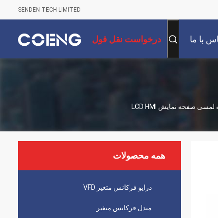
SENDEN TECH LIMITED
س با ما
درخواست نقل قول
همه محصولات
درایو فرکانس متغیر VFD
مبدل فرکانس متغیر