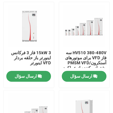
HV510 380-480V سه
15kW 3 فاز 3 فرکانس
فاز VFD برای موتورهای
اینورتر باز حلقه بردار
آسنکرون/PMSM VFD
VFD اینورتر
پشتیبانی کننده از عملکرد
چند سرعته PLC 16
ارسال سؤال
ارسال سؤال
قسمتی
خونه
محصولات
ویدیو