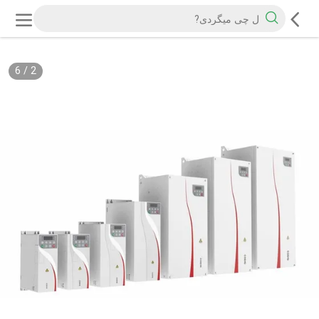
6
/
2