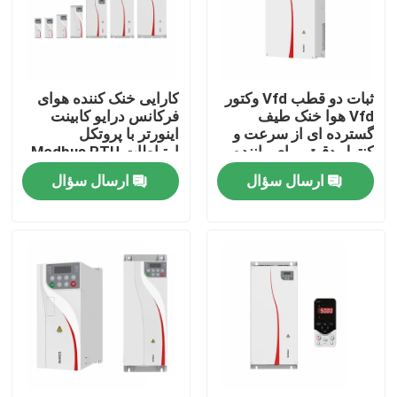
درباره ما
ثبات دو قطب Vfd وکتور
کارایی خنک کننده هوای
تور کارخانه
Vfd هوا خنک طیف
فرکانس درایو کابینت
گسترده ای از سرعت و
اینورتر با پروتکل
کنترل دقیق برای راننده
ارتباطات Modbus RTU
کنترل کیفیت
موتور
ارسال سؤال
ارسال سؤال
با ما تماس بگیرید
اخبار
درخواست نقل قول
درایو فرکانس متغیر VFD