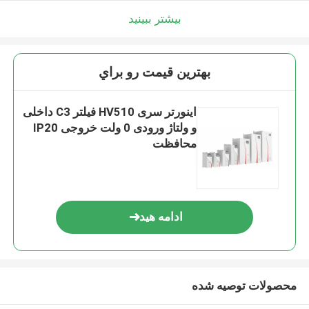
بیشتر ببینید
بهترين قيمت رو براي
اینورتر سری HV510 فیلتر C3 داخلی
و ولتاژ ورودی 0 ولت خروجی IP20
محافظت
ادامه هید
محصولات توصیه شده