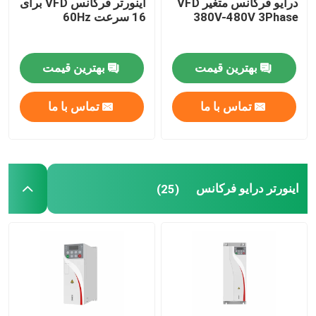
درایو فرکانس متغیر VFD
اینورتر فرکانس VFD برای
380V-480V 3Phase
16 سرعت 60Hz
بهترین قیمت
بهترین قیمت
تماس با ما
تماس با ما
اینورتر درایو فرکانس
(25)