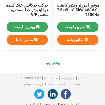
موتور اینورتر وکتور کابینت
حرکت فرکانس خنک کننده
7.5kW-18.5kW 480V 0-
هوا اینورتر خط مستقیم
1500Hz
منحنی V/F
بهترین قیمت
بهترین قیمت
تماس با ما
تماس با ما
بیشتر ببینید
خانه
دربارهی ما
تماس با ما
Desktop Site
نقشه سایت
سیاست حفظ حریم خصوصی
کیفیت
درایو فرکانس متغیر VFD
کارخانه