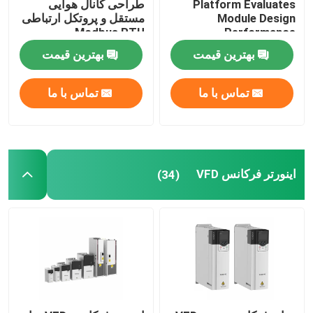
Platform Evaluates
طراحی کانال هوایی
Module Design
مستقل و پروتکل ارتباطی
Modbus RTU
Performance
اینورتر هیبریدی خورشیدی
50Hz/60Hz±5% فرکانس
بهترین قیمت
بهترین قیمت
ورودی
تماس با ما
تماس با ما
اینورتر فرکانس VFD
(34)