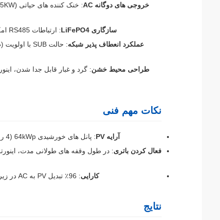
خروجی های دوگانه AC
سازگاری LiFePO4
: ارتباطات RS485 امکان کنترل بی نقص بانک باتری 48V/600Ah موجود را فراهم می کند.
عملکرد انعطاف پذیر شبکه
: حالت SUB ب
طراحی محیط خشن
: گرد و غبار قابل جدا شدن، ای
نکات مهم فنی
آرایه PV
: پانل های خورشیدی 64kWp (4 رشته * 16kW، VOC < 500VDC) ، با استفاده از ردیابی دوگانه MPPT.
فعال کردن باتری
کارایی
: 96٪ تبدیل PV به AC در زیرزمین شراب با وجود گرمای تابستانی 40 ° C دمای ثابت را حفظ کرد.
نتایج