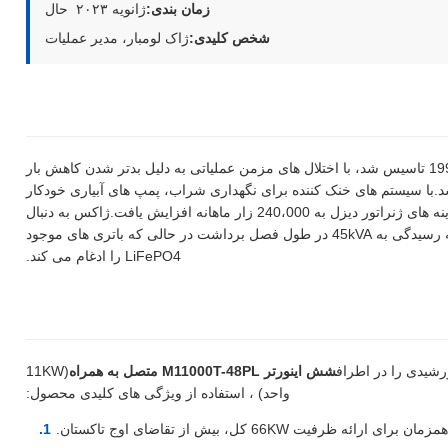
زمان بندی:
ژانویه ۲۰۲۳ ️ حال
شخص کلیدی:
ژاک لومبار، مدیر عملیات
مزارع انگور لومبارد، یک ملک 50 هکتاری که در سال 1998 تاسیس شد، با اختلال های مزمن عملیاتی به دلیل بدتر شدن کاهش بار
.با سیستم های خنک کننده برای نگهداری شراب، پمپ های آبیاری خودکار
و تجهیزات پردازش که نیاز به برق 24 ساعته دارند، هزینه های ژنراتور دیزل به 240،000 زار ماهانه افزایش یافت.ژاکس به دنبال
یک راه حل خورشیدی خارج از شبکه بود که قادر به رسیدگی به 45kVA در طول فصل برداشت در حالی که باتری های موجود
LiFePO4 را ادغام می کند.
شیدی را در اطراف
شش اینورتر M11000T-48PL متصل به همراه
(11KW
واحد) ، استفاده از ویژگی های کلیدی محصول:
ه ظرفیت 66KW کل، بیش از تقاضای اوج تاکستان.