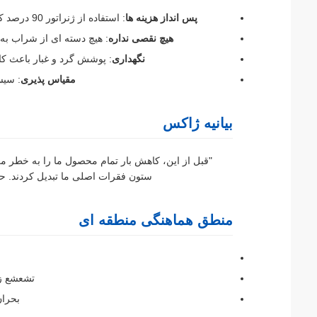
پس انداز هزینه ها
: استفاده از ژنراتور 90 درصد کاهش یافته و هزینه های انرژی ماهانه را 180 زار کاهش می دهد،000.
هیچ نقصی نداره
: هیچ دسته ای از شراب به دلیل قطع برق از 
نگهداری
: پوشش گرد و غبار باعث کاهش 50 درصد فرکانس تمیز کردن اینورتر در شرای
مقیاس پذیری
: سیستم 
بیانیه ژاکس
"قبل از این، کاهش بار تمام محصول ما را به خطر می 
ستون فقرات اصلی ما تبدیل کردند. حتی در خشکسالی 2023،ما آب پاشي بد
منطق هماهنگی منطقه ای
تشعشع زیاد خورشید (۴٫۵-٫۵
بحران