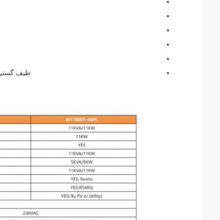
ا
طیف گسترده ای از ورودی