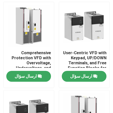
Comprehensive
User-Centric VFD with
Protection VFD with
Keypad, UP/DOWN
Overvoltage,
Terminals, and Free
Undervoltage, and
Function Blocks for
Phase Loss Safety
Easy Operation and
ارسال سؤال
ارسال سؤال
Features
Setup
خونه
محصولات
ویدیو