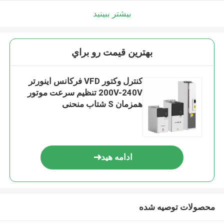
بیشتر ببینید
بهترين قيمت رو براي
کنترل وکتور VFD فرکانس اینورتر
200V-240V تنظیم سرعت موتور
همزمان S شتاب منحنی
ادامه هید
محصولات توصیه شده