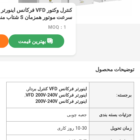
سرعت موتور همزمان S شتاب منحنی
MOQ：1
بهترین قیمت
توضیحات محصول
اینورتر فرکانس VFD کنترل بردار
,
برجسته:
اینورتر فرکانس VFD 200V-240V
,
اینورتر فرکانس 200V-240V
جزئیات بسته بندی
جعبه چوبی
زمان تحویل
10-30 روز کاری