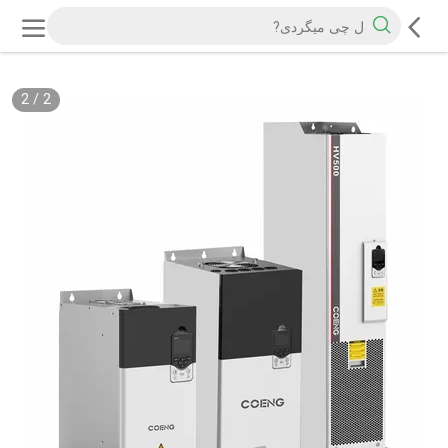
2
/
2