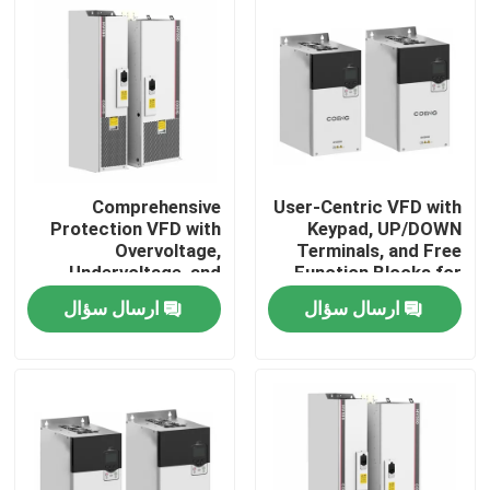
Comprehensive
User-Centric VFD with
Protection VFD with
Keypad, UP/DOWN
Overvoltage,
Terminals, and Free
Undervoltage, and
Function Blocks for
Phase Loss Safety
Easy Operation and
ارسال سؤال
ارسال سؤال
Features
Setup
خونه
محصولات
ویدیو