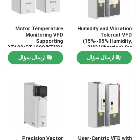
درباره ما
Motor Temperature
Humidity and Vibration
Monitoring VFD
Tolerant VFD
تور کارخانه
Supporting
(15%~95% Humidity,
PT100/PT1000/KTY84
3M3 Vibration) for
for Reliable
Harsh Conditions
ارسال سؤال
ارسال سؤال
کنترل کیفیت
Performance
با ما تماس بگیرید
اخبار
درخواست نقل قول
درایو فرکانس متغیر VFD
Precision Vector
User-Centric VFD with